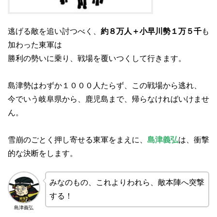
逃げる敵を追い討つべく、
約８万人＋小早川勢１万５千
も
加わった東軍は
勝利の勢いに乗り、戦場を覆いつくして行きます。
島津勢はわずか１０００人たらず、この戦場から逃れ、
今でいう岐阜県から、鹿児島まで、帰らなければいけませ
ん。
雪崩のごとく押し寄せる東軍をまえに、
島津義弘
は、衝撃
的な決断をします。
みなのもの、これよりわれら、敵本陣へ突撃
する！
島津義弘