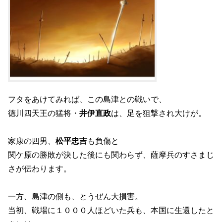
フタをあけてみれば、この島津との戦いで、
徳川四天王の猛将・
井伊直政
は、足を狙撃され大けが。
家康の四男、
松平忠吉
も負傷と
関ケ原の勝敗が決した後にも関わらず、薩摩兵のすさまじ
さが伝わります。
一方、島津の側も、とうぜん大損害。
当初、戦場に１０００人ほどいた兵も、本国に生還したと