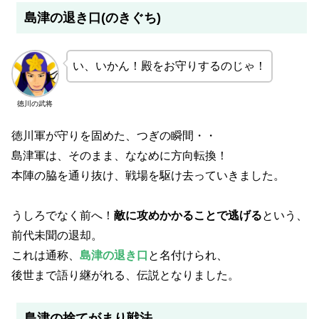
島津の退き口(のきぐち)
い、いかん！殿をお守りするのじゃ！
徳川の武将
徳川軍が守りを固めた、つぎの瞬間・・
島津軍は、そのまま、ななめに方向転換！
本陣の脇を通り抜け、戦場を駆け去っていきました。
うしろでなく前へ！
敵に攻めかかることで逃げる
という、
前代未聞の退却。
これは通称、
島津の退き口
と名付けられ、
後世まで語り継がれる、伝説となりました。
島津の捨てがまり戦法