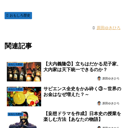
おもしろ歴史
原田ゆきひろ
関連記事
【大内義隆②】立ちはだかる尼子家、
おもしろ歴史
大内家は天下統一できるのか？
原田ゆきひろ
サピエンス全史をかみ砕く③～世界の
おもしろ歴史
お金はなぜ増えた？～
原田ゆきひろ
【妄想ドラマを作成】日本史の授業を
おもしろ歴史
楽しむ方法【あなたの物語】