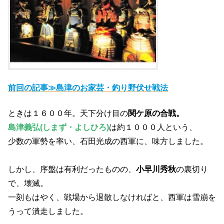
前回の記事≫島津のお家芸・釣り野伏せ戦法
ときは１６００年。天下分け目の
関ケ原の合戦。
島津義弘(しまず・よしひろ)
は約１０００人という、
少数の軍勢を率い、石田光成の西軍に、味方しました。
しかし、序盤は有利だったものの、
小早川秀秋
の裏切り
で、壊滅。
一刻もはやく、戦場から退散しなければと、西軍は雪崩を
うって潰走しました。