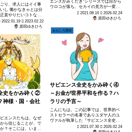
エンスかみくだき”シリーズでは目から
ごり、求人にはイイ事
ウロコが落ち、セカイの見方が一変す
いし 働かなきゃとは分
る名著、ユダヤ人のユヴァルが執筆し
2021.08.10
2026.02.24
正直やりたいコトなん
た【サピエンス全史】をかみくだき、
原田ゆきひろ
書の学歴欄なんて、無け
2022.01.19
2023.02.22
大切な部分を、日本人視点に置きかえ
 今あなたは就職のこと
原田ゆきひろ
お伝えして行く内容に、なります...
をお抱えかと思いま
おもしろ歴史
自身も、かつて仕事...
サピエンス全史をかみ砕く④
全史をかみ砕く②
～お金が世界平和を作る？ハ
？神様・国・会社
ラリの予言～
こんにちは。この記事では、世界的ベ
ストセラーの名著でありユダヤ人のユ
ピエンスたちは、なぜ
ヴァルが執筆した『サピエンス全史』
から信じることが、で
の内容を咀嚼し、大切な部分を、かみ
2021.07.30
2026.02.24
か？そこには、いま私
くだいて、お伝えして行くといった、