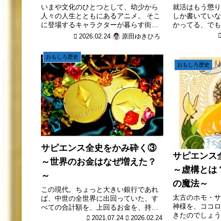
くるお仕事とは？
いまや文化のひとつとして、幼少から
就活はもう懲り
人々の人生とともにあるアニメ。 そこ
しか書いていな
に登場するキャラクターが暮らす街や
かってる、でも
家、泣いたり笑ったりしながら成長す
て無いよ 履歴
2026.02.24
原田ゆきひろ
る世界は、どのように作られている
れば良いのに！
か、ご存知でしょうか。 この記事で
で、大きな悩み
おもしろ歴史
は、日本アニメ界のなかでも創設期と
す。かくいう僕
おもしろ歴史
も...
サピエンス全史をかみ砕く③
サピエンス
～世界のお金はなぜ増えた？
～虚構とは
～
の魔法～
この現代。ちょっと大きい銀行であれ
太古のホモ・サ
ば、中世の全世界に出回っていた、す
神様を、ココロ
べての合計額を、上回るお金を、持っ
きたのでしょう
ています。なぜお金は、セカイにこれ
2021.07.24
2026.02.24