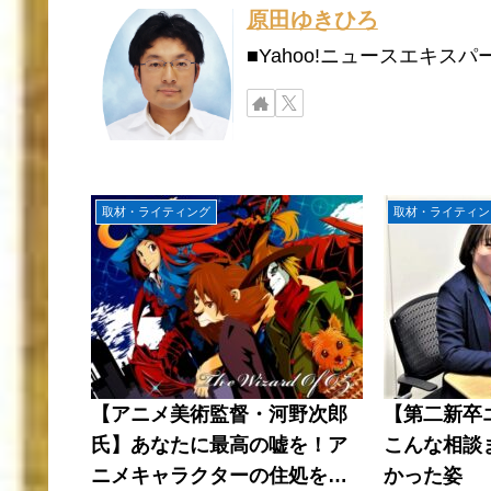
原田ゆきひろ
■Yahoo!ニュースエキ
取材・ライティング
取材・ライティン
【アニメ美術監督・河野次郎
【第二新卒
氏】あなたに最高の嘘を！ア
こんな相談
ニメキャラクターの住処をつ
かった姿