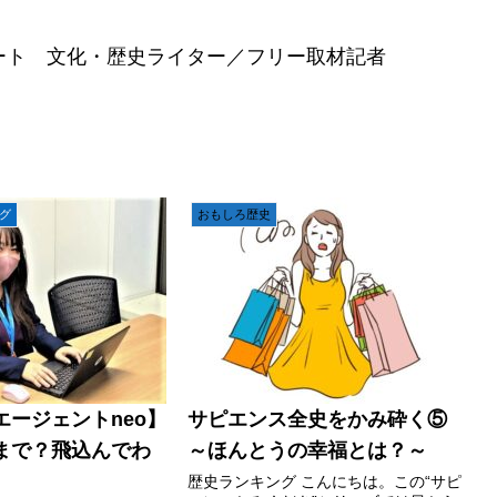
スパート 文化・歴史ライター／フリー取材記者
グ
おもしろ歴史
エージェントneo】
サピエンス全史をかみ砕く⑤
まで？飛込んでわ
～ほんとうの幸福とは？～
歴史ランキング こんにちは。この“サピ