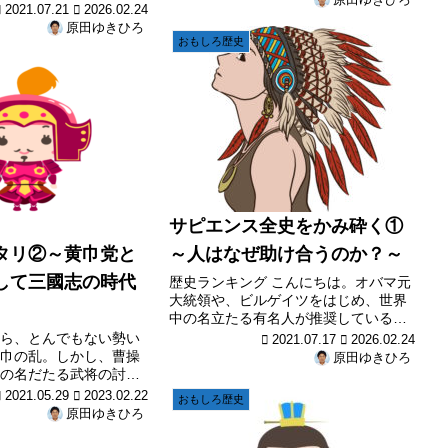
原田ゆきひろ
カイの、あらゆる存在
2021.07.21
2026.02.24
内容になります。 なお前回の内容は、
ミツがありました。 な
原田ゆきひろ
以下よりご覧ください。 ≫サピエン...
については、以下をご
おもしろ歴史
サピエンス全史かみ...
サピエンス全史をかみ砕く①
タリ②～黄巾党と
～人はなぜ助け合うのか？～
して三國志の時代
歴史ランキング こんにちは。オバマ元
大統領や、ビルゲイツをはじめ、世界
中の名立たる有名人が推奨している、
ベストセラーの名著『サピエンス全
ら、とんでもない勢い
2021.07.17
2026.02.24
史』について。 とくに大切な部分を抜
巾の乱。しかし、曹操
原田ゆきひろ
き出し、日本人視点に置きかえストー
の名だたる武将の討伐
リー風に、お伝えして行くといった...
ダーの病死もあり、
2021.05.29
2023.02.22
おもしろ歴史
て行きました。 前回≫
原田ゆきひろ
曹操 猛威をふるう黄巾
、黄巾賊は、あまり...