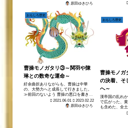
たちが暮らすセ
ほど増えたのでしょうか？そして、こ
原田ゆきひろ
にも通じる、ヒ
れらは、どこから湧き出て来たのでし
お、前回の内容
ょうか？この記事では、世界的ベスト
おもしろ歴史
覧ください。 ≫
セ...
おもしろ歴史
曹操モノガタリ③～関羽や陳
曹操モノガ
琳との数奇な運命～
の決着、そ
紆余曲折ありながらも、曹操は中華
へ～
の、大勢力へと成長して行きました。
≫前回のないよう 曹操の悪口を書き連
漢帝国の乱れか
ねた陳琳 なお当時、中国の北部には、
2021.06.01
2023.02.22
で広がった、黄
曹操をさらに上回る、超・巨大勢力の
原田ゆきひろ
も含めた、全土
袁紹(えんしょう)と言う武将が、いまし
や黄巾党のリー
た。 彼は中国統一を目指し、...
徐々に鎮圧され
若かりし時代の
の残党 ところが