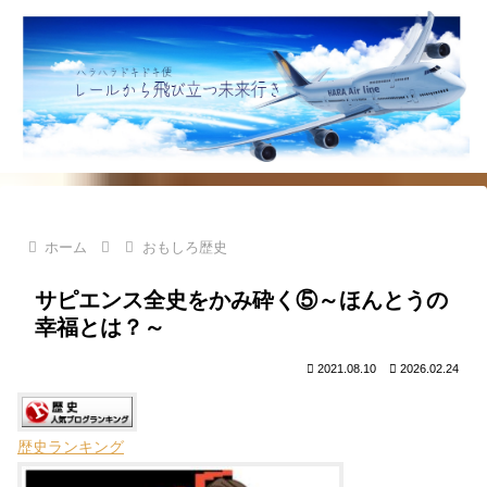
ホーム
おもしろ歴史
サピエンス全史をかみ砕く⑤～ほんとうの
幸福とは？～
2021.08.10
2026.02.24
歴史ランキング