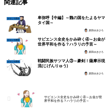
関連記事
卑弥呼【中編】～魏の国をたよるヤマ
おもしろ歴史
タイ国～
原田ゆきひろ
サピエンス全史をかみ砕く④～お金が
おもしろ歴史
世界平和を作る？ハラリの予言～
原田ゆきひろ
戦闘民族サツマ人③～豪剣！薩摩示現
おもしろ歴史
流(じげんりゅう)
原田ゆきひろ
サピエンス全史をかみ砕く④～お金が世
界平和を作る？ハラリの予言～