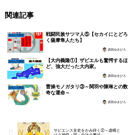
関連記事
戦闘民族サツマ人⑤【セカイにとどろ
おもしろ歴史
く薩摩隼人たち】
原田ゆきひろ
【大内義隆①】ザビエルも驚愕するほ
おもしろ歴史
ど、強大だった大内家。
原田ゆきひろ
曹操モノガタリ③～関羽や陳琳との数
おもしろ歴史
奇な運命～
原田ゆきひろ
サピエンス全史をかみ砕く②～虚構と
は？神様・国・会社の魔法～