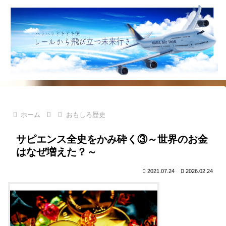
ホーム
おもしろ歴史
サピエンス全史をかみ砕く③～世界のお金
はなぜ増えた？～
2021.07.24
2026.02.24