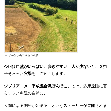
のどかな小山田緑地の風景
今回は
自然がいっぱい、歩きやすい、人が少ない
と、３拍
子そろった
穴場
を、ご紹介します。
ジブリアニメ「平成狸合戦ぽんぽこ」
では、多摩丘陵に暮
らすタヌキ達の自然に、
人間による開発が始まる、というストーリーが展開されま