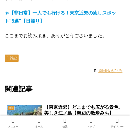
≫【非日常】一人でも行ける！東京近郊の癒しスポッ
ト“5選”【日帰り】
ここまでお読み頂き、ありがとうございました。
雑記
原田ゆきひろ
関連記事
【東京近郊】どこまでも広がる景色、
雑記
美しき江ノ島【海辺の散歩みち】
原田ゆきひろ
メニュー
ホーム
検索
トップ
サイドバー