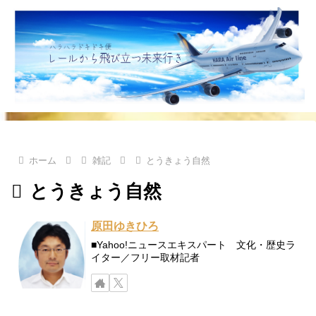
ホーム
雑記
とうきょう自然
とうきょう自然
原田ゆきひろ
■Yahoo!ニュースエキスパート 文化・歴史ラ
イター／フリー取材記者